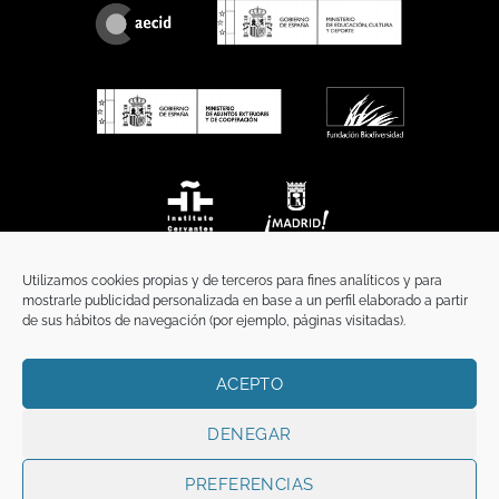
Utilizamos cookies propias y de terceros para fines analíticos y para
mostrarle publicidad personalizada en base a un perfil elaborado a partir
de sus hábitos de navegación (por ejemplo, páginas visitadas).
ACEPTO
INICIO
COMUNICACIÓN
CONTACTO
AVISO LEGAL
POLÍTICA DE PRIVACIDAD
POLÍTICA DE COOKIES
TÉRMINOS Y CONDICIONES
DENEGAR
Copyright 2026 ©
Funci
FUNCI es titular de los derechos de propiedad
intelectual e industrial de este sitio web, y es también titular o tiene la
PREFERENCIAS