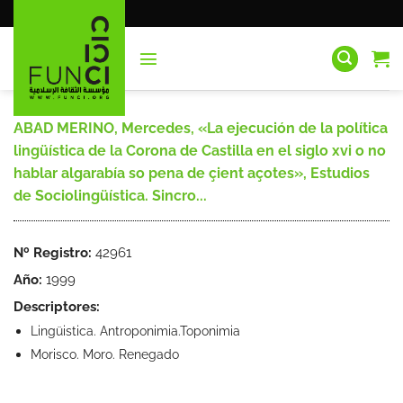
Saltar
al
contenido
ABAD MERINO, Mercedes, «La ejecución de la política
lingüística de la Corona de Castilla en el siglo xvi o no
hablar algarabía so pena de çient açotes», Estudios
de Sociolingüística. Sincro...
Nº Registro:
42961
Año:
1999
Descriptores:
Lingüistica. Antroponimia.Toponimia
Morisco. Moro. Renegado