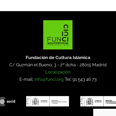
Fundación de Cultura Islámica
C/ Guzmán el Bueno, 3 - 2º dcha -
28015 Madrid
Localización
E-mail:
info@funci.org
Tel: 91 543 46 73