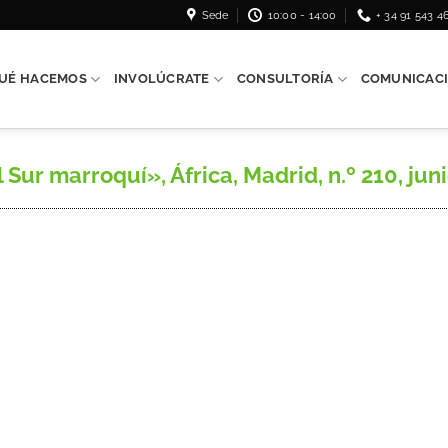
Sede
10:00 - 14:00
+ 34 91 543 4
UÉ HACEMOS
INVOLÚCRATE
CONSULTORÍA
COMUNICAC
l Sur marroquí», África, Madrid, n.º 210, juni