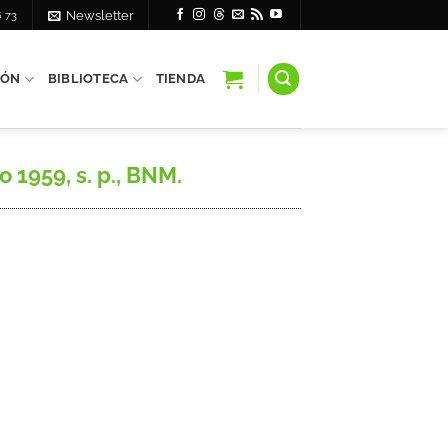
6 73
Newsletter
IÓN
BIBLIOTECA
TIENDA
o 1959, s. p., BNM.