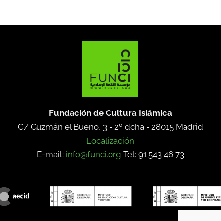
Fundación de Cultura Islámica
C/ Guzmán el Bueno, 3 - 2º dcha -
28015 Madrid
Localización
E-mail:
info@funci.org
Tel: 91 543 46 73