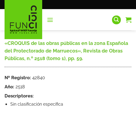
Saltar
al
contenido
«CROQUIS de las obras públicas en la zona Española
del Protectorado de Marruecos», Revista de Obras
Públicas, n.º 2518 (tomo 1), pp. 59.
Nº Registro:
42840
Año:
2518
Descriptores:
Sin clasificación específica