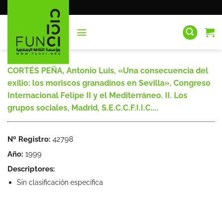
Saltar
al
contenido
CORTÉS PEÑA, Antonio Luis, «Una consecuencia del
exilio: los moriscos granadinos en Sevilla», Congreso
Internacional Felipe II y el Mediterráneo. II. Los
grupos sociales, Madrid, S.E.C.C.F.I.I.C....
Nº Registro:
42798
Año:
1999
Descriptores:
Sin clasificación específica