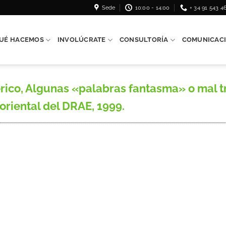
Sede
10:00 - 14:00
+ 34 91 543 4
UÉ HACEMOS
INVOLÚCRATE
CONSULTORÍA
COMUNICAC
o, Algunas «palabras fantasma» o mal tr
oriental del DRAE, 1999.