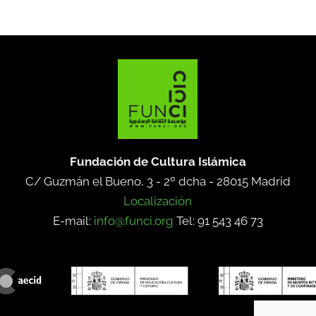
Fundación de Cultura Islámica
C/ Guzmán el Bueno, 3 - 2º dcha -
28015 Madrid
Localización
E-mail:
info@funci.org
Tel: 91 543 46 73