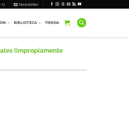
6 73
Newsletter
IÓN
BIBLIOTECA
TIENDA
tales (impropiamente