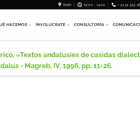
Sede
10:00 - 14:00
+ 34 91 543 4
UÉ HACEMOS
INVOLÚCRATE
CONSULTORÍA
COMUNICAC
o, «Textos andalusíes de casidas dialec
alus - Magreb, IV, 1996, pp. 11-26.