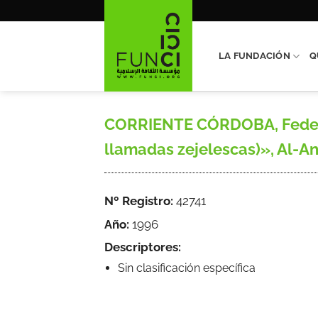
Saltar
al
contenido
LA FUNDACIÓN
Q
CORRIENTE CÓRDOBA, Federic
llamadas zejelescas)», Al-And
Nº Registro:
42741
Año:
1996
Descriptores:
Sin clasificación específica