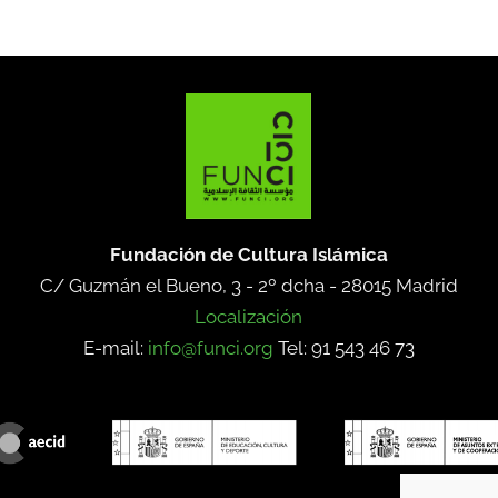
Fundación de Cultura Islámica
C/ Guzmán el Bueno, 3 - 2º dcha -
28015 Madrid
Localización
E-mail:
info@funci.org
Tel: 91 543 46 73