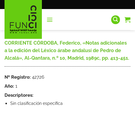
Saltar
al
contenido
CORRIENTE CÓRDOBA, Federico, «Notas adicionales
a la edición del Léxico árabe andalusí de Pedro de
Alcalá», Al-Qantara, n.º 10, Madrid, 1989c, pp. 413-451.
Nº Registro:
42726
Año:
1
Descriptores:
Sin clasificación específica