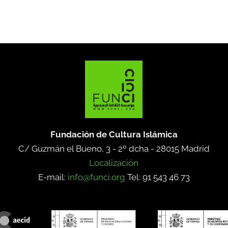
Fundación de Cultura Islámica
C/ Guzmán el Bueno, 3 - 2º dcha -
28015 Madrid
Localización
E-mail:
info@funci.org
Tel: 91 543 46 73