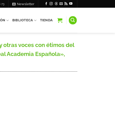
6 73
Newsletter
IÓN
BIBLIOTECA
TIENDA
 otras voces con étimos del
Real Academia Española»,