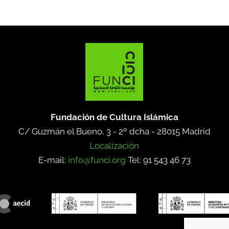
Fundación de Cultura Islámica
C/ Guzmán el Bueno, 3 - 2º dcha -
28015 Madrid
Localización
E-mail:
info@funci.org
Tel: 91 543 46 73