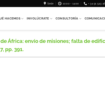
Sede
10:00 - 14:00
+ 34 91 543 4
UÉ HACEMOS
INVOLÚCRATE
CONSULTORÍA
COMUNICAC
África: envío de misiones; falta de edific
7, pp. 391.