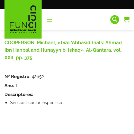
Saltar
al
contenido
COOPERSON, Michael, «Two ‘Abbasid trials: Ahmad
Ibn Hanbal and Hunayyn b. Ishaq», Al-Qantara, vol.
XXII, pp. 375.
Nº Registro:
42652
Año:
1
Descriptores:
Sin clasificación específica