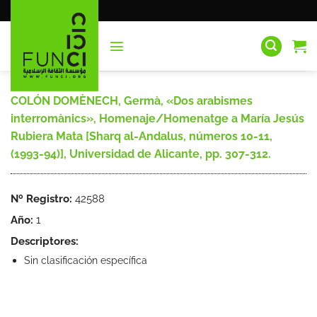
Saltar
al
contenido
COLÓN DOMÈNECH, Germà, «Dos arabismes
interromànics», Homenaje/Homenatge a María Jesús
Rubiera Mata [Sharq al-Andalus, números 10-11,
(1993-94)], Universidad de Alicante, pp. 307-312.
Nº Registro:
42588
Año:
1
Descriptores:
Sin clasificación específica