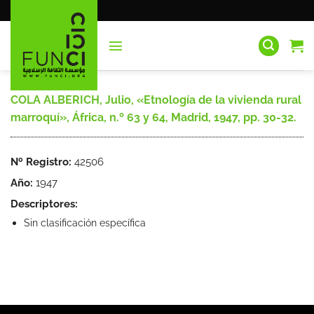
Saltar
al
contenido
COLA ALBERICH, Julio, «Etnología de la vivienda rural
marroquí», África, n.º 63 y 64, Madrid, 1947, pp. 30-32.
Nº Registro:
42506
Año:
1947
Descriptores:
Sin clasificación específica