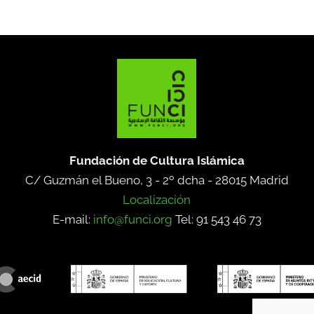
Fundación de Cultura Islámica
C/ Guzmán el Bueno, 3 - 2º dcha -
28015 Madrid
Localización
E-mail:
info@funci.org
Tel: 91 543 46 73