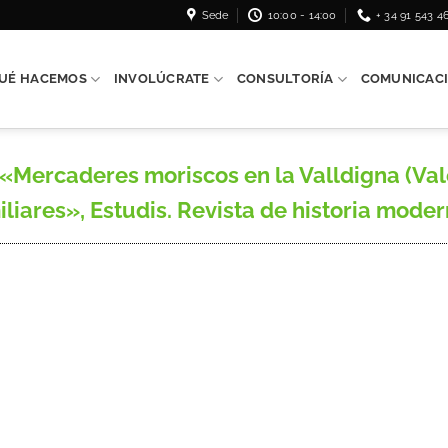
Sede
10:00 - 14:00
+ 34 91 543 4
UÉ HACEMOS
INVOLÚCRATE
CONSULTORÍA
COMUNICAC
Mercaderes moriscos en la Valldigna (Vale
liares», Estudis. Revista de historia moderna