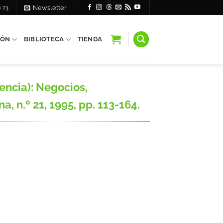
6 73
Newsletter
IÓN
BIBLIOTECA
TIENDA
ncia): Negocios,
, n.º 21, 1995, pp. 113-164.