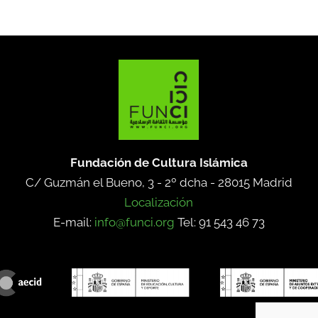
Fundación de Cultura Islámica
C/ Guzmán el Bueno, 3 - 2º dcha -
28015 Madrid
Localización
E-mail:
info@funci.org
Tel: 91 543 46 73