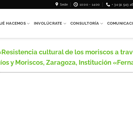
Sede
10:00 - 14:00
+ 34 91 543 4
UÉ HACEMOS
INVOLÚCRATE
CONSULTORÍA
COMUNICAC
esistencia cultural de los moriscos a trav
íos y Moriscos, Zaragoza, Institución «Ferna