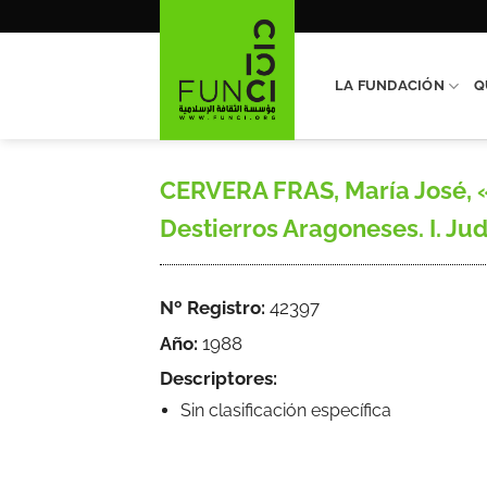
Saltar
al
contenido
LA FUNDACIÓN
Q
CERVERA FRAS, María José, «R
Destierros Aragoneses. I. Jud
Nº Registro:
42397
Año:
1988
Descriptores:
Sin clasificación específica