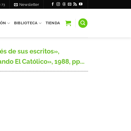
6 73
Newsletter
IÓN
BIBLIOTECA
TIENDA
és de sus escritos»,
ndo El Católico», 1988, pp...