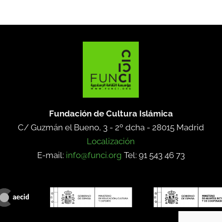
Fundación de Cultura Islámica
C/ Guzmán el Bueno, 3 - 2º dcha -
28015 Madrid
Localización
E-mail:
info@funci.org
Tel: 91 543 46 73