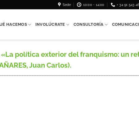
Sede
10:00 - 14:00
+ 34 91 543 4
UÉ HACEMOS
INVOLÚCRATE
CONSULTORÍA
COMUNICAC
 política exterior del franquismo: un reto
AÑARES, Juan Carlos).