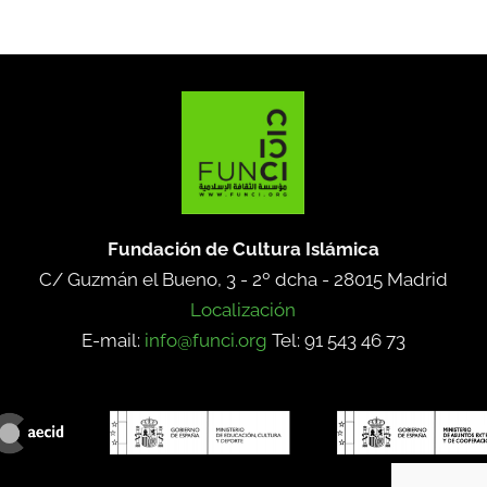
Fundación de Cultura Islámica
C/ Guzmán el Bueno, 3 - 2º dcha -
28015 Madrid
Localización
E-mail:
info@funci.org
Tel: 91 543 46 73