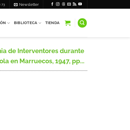
6 73
Newsletter
IÓN
BIBLIOTECA
TIENDA
ia de Interventores durante
la en Marruecos, 1947, pp...