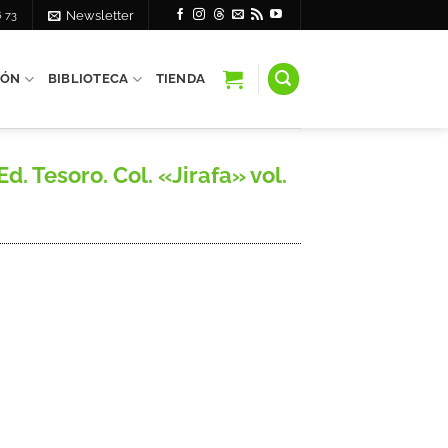
6 73
Newsletter
IÓN
BIBLIOTECA
TIENDA
. Tesoro. Col. «Jirafa» vol.