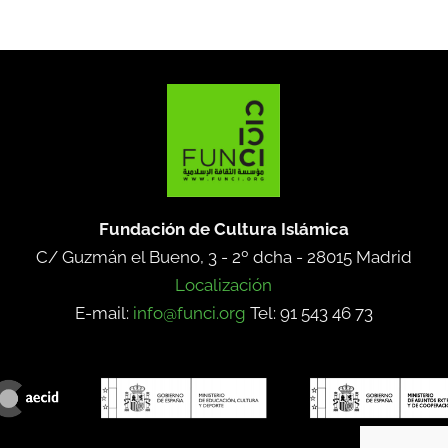
Fundación de Cultura Islámica
C/ Guzmán el Bueno, 3 - 2º dcha -
28015 Madrid
Localización
E-mail:
info@funci.org
Tel: 91 543 46 73