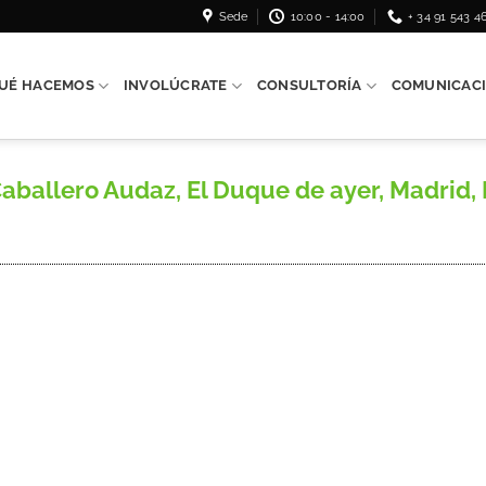
Sede
10:00 - 14:00
+ 34 91 543 4
UÉ HACEMOS
INVOLÚCRATE
CONSULTORÍA
COMUNICAC
ballero Audaz, El Duque de ayer, Madrid, Ed