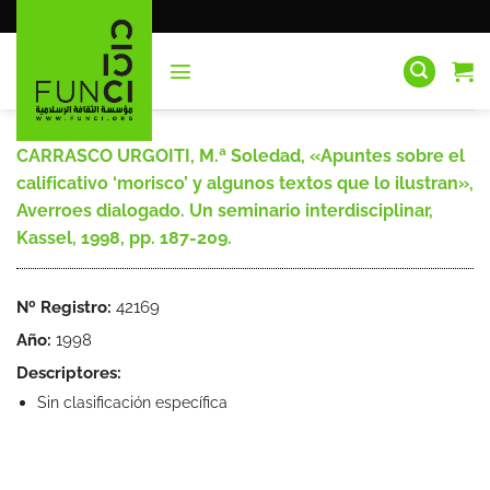
Saltar
al
contenido
CARRASCO URGOITI, M.ª Soledad, «Apuntes sobre el
calificativo ‘morisco’ y algunos textos que lo ilustran»,
Averroes dialogado. Un seminario interdisciplinar,
Kassel, 1998, pp. 187-209.
Nº Registro:
42169
Año:
1998
Descriptores:
Sin clasificación específica