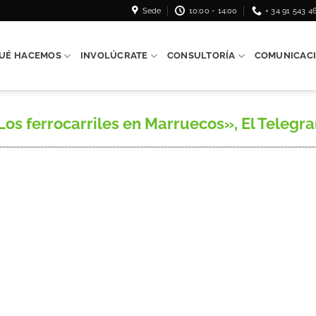
Sede
10:00 - 14:00
+ 34 91 543 4
UÉ HACEMOS
INVOLÚCRATE
CONSULTORÍA
COMUNICAC
 ferrocarriles en Marruecos», El Telegrama