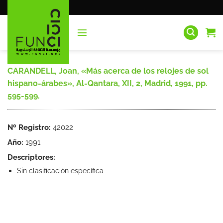
Saltar
al
contenido
CARANDELL, Joan, «Más acerca de los relojes de sol
hispano-árabes», Al-Qantara, XII, 2, Madrid, 1991, pp.
595-599.
Nº Registro:
42022
Año:
1991
Descriptores:
Sin clasificación específica