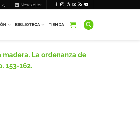
6 73
Newsletter
IÓN
BIBLIOTECA
TIENDA
a madera. La ordenanza de
p. 153-162.