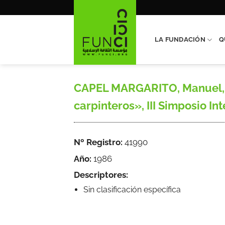
Saltar
al
contenido
LA FUNDACIÓN
Q
CAPEL MARGARITO, Manuel, «
carpinteros», III Simposio In
Nº Registro:
41990
Año:
1986
Descriptores:
Sin clasificación específica