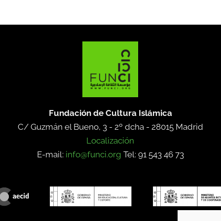
Fundación de Cultura Islámica
C/ Guzmán el Bueno, 3 - 2º dcha -
28015 Madrid
Localización
E-mail:
info@funci.org
Tel: 91 543 46 73