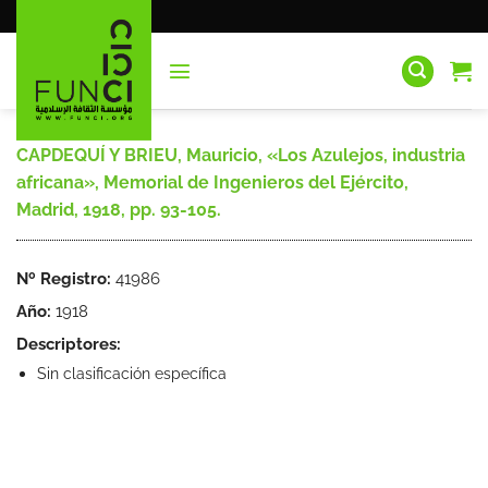
Saltar
al
contenido
CAPDEQUÍ Y BRIEU, Mauricio, «Los Azulejos, industria
africana», Memorial de Ingenieros del Ejército,
Madrid, 1918, pp. 93-105.
Nº Registro:
41986
Año:
1918
Descriptores:
Sin clasificación específica