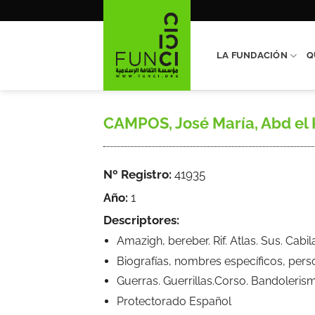
Saltar
al
contenido
LA FUNDACIÓN
Q
CAMPOS, José María, Abd el Kri
Nº Registro:
41935
Año:
1
Descriptores:
Amazigh, bereber. Rif. Atlas. Sus. Cab
Biografías, nombres específicos, pers
Guerras. Guerrillas.Corso. Bandoleris
Protectorado Español