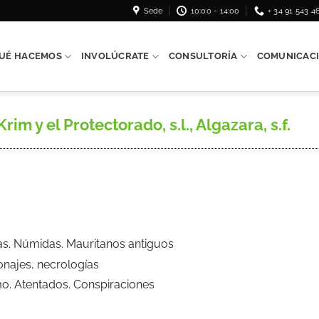
Sede
10:00 - 14:00
+ 34 91 543 4
UÉ HACEMOS
INVOLÚCRATE
CONSULTORÍA
COMUNICAC
m y el Protectorado, s.l., Algazara, s.f.
ilas. Númidas. Mauritanos antiguos
onajes, necrologías
mo. Atentados. Conspiraciones