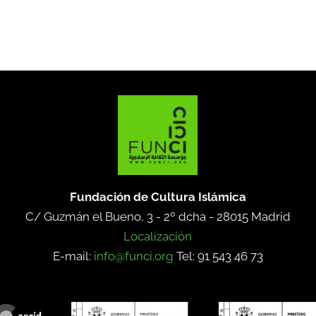
Fundación de Cultura Islámica
C/ Guzmán el Bueno, 3 - 2º dcha -
28015 Madrid
Localización
E-mail:
info@funci.org
Tel: 91 543 46 73