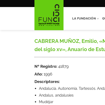
Saltar
al
contenido
LA FUNDACIÓN
Q
CABRERA MUÑOZ, Emilio, «Mé
del siglo xv», Anuario de Est
Nº Registro:
41879
Año:
1996
Descriptores:
Andalucía. Autonomía. Tartessós. An
Andalus, andalusíes
Mudéjar