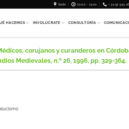
Sede
10:00 - 14:00
+ 34 91 543 4
UÉ HACEMOS
INVOLÚCRATE
CONSULTORÍA
COMUNICAC
dicos, corujanos y curanderos en Córdob
udios Medievales, n.º 26, 1996, pp. 329-364.
dalucismo