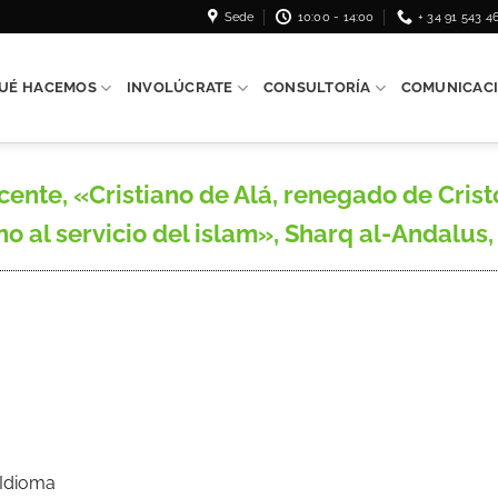
Sede
10:00 - 14:00
+ 34 91 543 4
UÉ HACEMOS
INVOLÚCRATE
CONSULTORÍA
COMUNICAC
e, «Cristiano de Alá, renegado de Cristo. E
 al servicio del islam», Sharq al-Andalus, n
 Idioma