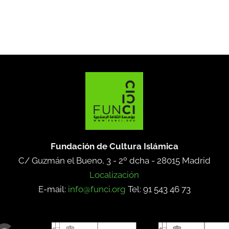
Fundación de Cultura Islámica
C/ Guzmán el Bueno, 3 - 2º dcha -
28015 Madrid
Localización
E-mail:
info@funci.org
Tel: 91 543 46 73