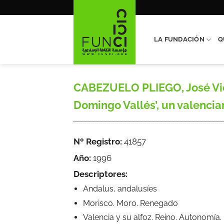
Saltar
al
contenido
LA FUNDACIÓN
Q
CABEZUELO PLIEGO, José Vicent
Domingo Vallés’, un valenciano
Nº Registro:
41857
Año:
1996
Descriptores:
Andalus, andalusíes
Morisco. Moro. Renegado
Valencia y su alfoz. Reino. Autonomía.