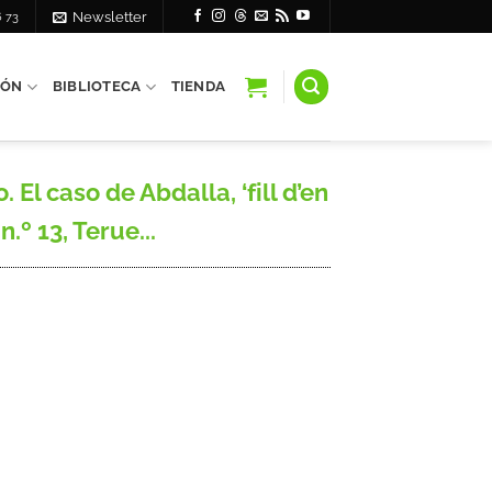
6 73
Newsletter
IÓN
BIBLIOTECA
TIENDA
l caso de Abdalla, ‘fill d’en
.º 13, Terue...