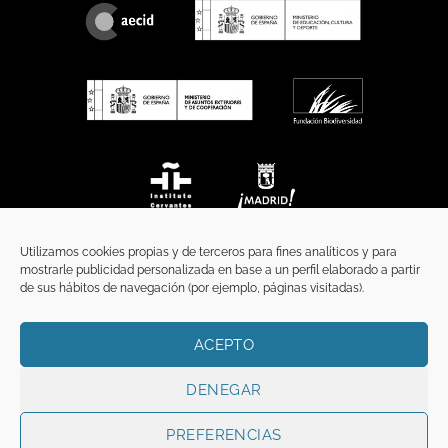
Utilizamos cookies propias y de terceros para fines analíticos y para
mostrarle publicidad personalizada en base a un perfil elaborado a partir
de sus hábitos de navegación (por ejemplo, páginas visitadas).
ACEPTO
INICIO
COMUNICACIÓN
CONTACTO
AVISO LEGAL
POLÍTICA DE PRIVACIDAD
POLÍTICA DE COOKIES
TÉRMINOS Y CONDICIONES
DENEGAR
Copyright 2026 ©
Funci
FUNCI es titular de los derechos de propiedad
intelectual e industrial de este sitio web, y es también titular o tiene la
PREFERENCIAS