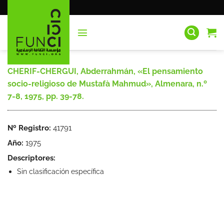
Saltar
al
contenido
CHERIF-CHERGUI, Abderrahmán, «El pensamiento
socio-religioso de Mustafà Mahmud», Almenara, n.º
7-8, 1975, pp. 39-78.
Nº Registro:
41791
Año:
1975
Descriptores:
Sin clasificación específica