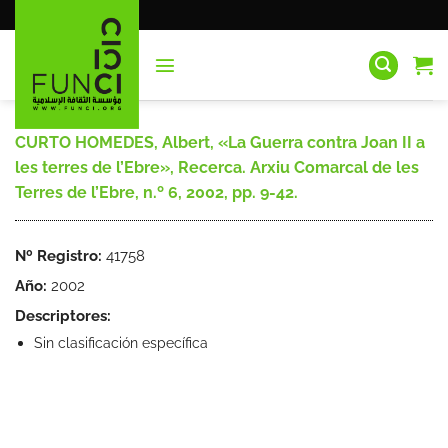
Saltar
al
contenido
CURTO HOMEDES, Albert, «La Guerra contra Joan II a
les terres de l’Ebre», Recerca. Arxiu Comarcal de les
Terres de l’Ebre, n.º 6, 2002, pp. 9-42.
Nº Registro:
41758
Año:
2002
Descriptores:
Sin clasificación específica