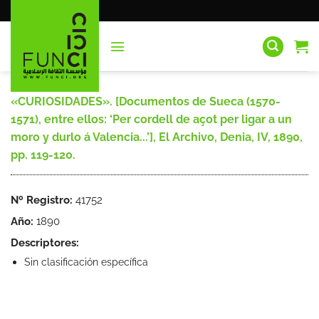
Saltar
al
contenido
«CURIOSIDADES». [Documentos de Sueca (1570-
1571), entre ellos: ‘Per cordell de açot per ligar a un
moro y durlo á Valencia...’], El Archivo, Denia, IV, 1890,
pp. 119-120.
Nº Registro:
41752
Año:
1890
Descriptores:
Sin clasificación específica