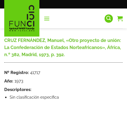
Saltar
al
contenido
CRUZ FERNÁNDEZ, Manuel, «Otro proyecto de unión:
La Confederación de Estados Norteafricanos», África,
n.º 382, Madrid, 1973, p. 392.
Nº Registro:
41717
Año:
1973
Descriptores:
Sin clasificación específica