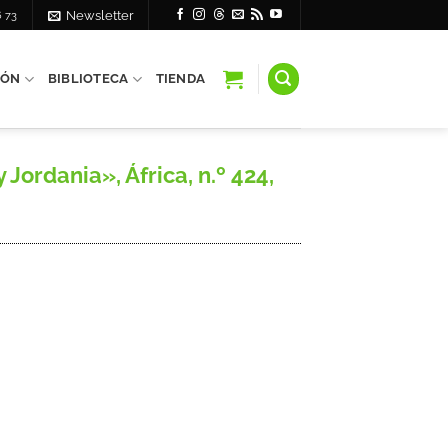
6 73
Newsletter
IÓN
BIBLIOTECA
TIENDA
ordania», África, n.º 424,