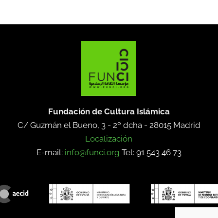
Fundación de Cultura Islámica
C/ Guzmán el Bueno, 3 - 2º dcha -
28015 Madrid
Localización
E-mail:
info@funci.org
Tel: 91 543 46 73