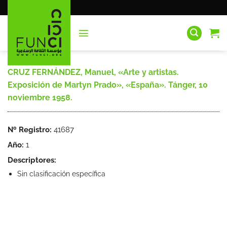
Saltar
al
contenido
CRUZ FERNÁNDEZ, Manuel, «Arte y artistas.
Exposición de Martyn Prado», «España». Tánger, 10
noviembre 1958.
Nº Registro:
41687
Año:
1
Descriptores:
Sin clasificación específica