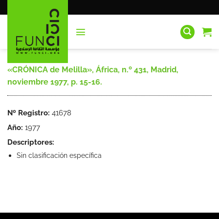
Saltar
al
contenido
«CRÓNICA de Melilla», África, n.º 431, Madrid,
noviembre 1977, p. 15-16.
Nº Registro:
41678
Año:
1977
Descriptores:
Sin clasificación específica