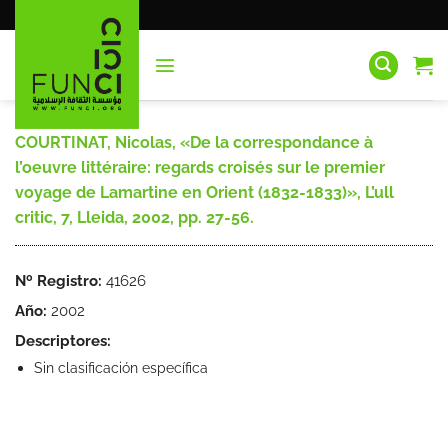
Saltar
al
contenido
COURTINAT, Nicolas, «De la correspondance à
l’oeuvre littéraire: regards croisés sur le premier
voyage de Lamartine en Orient (1832-1833)», L’ull
critic, 7, Lleida, 2002, pp. 27-56.
Nº Registro:
41626
Año:
2002
Descriptores:
Sin clasificación específica