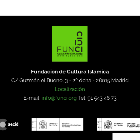
Fundación de Cultura Islámica
C/ Guzmán el Bueno, 3 - 2º dcha -
28015 Madrid
Localización
E-mail:
info@funci.org
Tel: 91 543 46 73