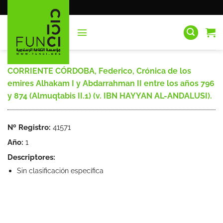
Saltar
al
contenido
CORRIENTE CÓRDOBA, Federico, Crónica de los
emires Alhakam I y Abdarrahman II entre los años 796
y 874 (Almuqtabis II.1) (v. IBN HAYYAN AL-ANDALUSI).
Nº Registro:
41571
Año:
1
Descriptores:
Sin clasificación específica