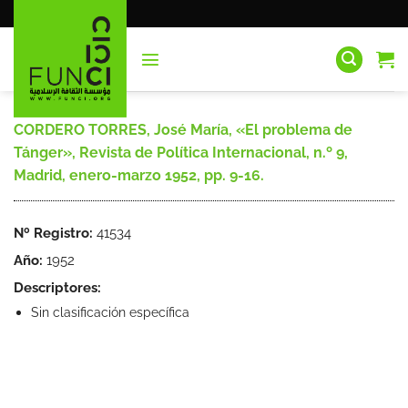
Saltar
al
contenido
CORDERO TORRES, José María, «El problema de
Tánger», Revista de Política Internacional, n.º 9,
Madrid, enero-marzo 1952, pp. 9-16.
Nº Registro:
41534
Año:
1952
Descriptores:
Sin clasificación específica