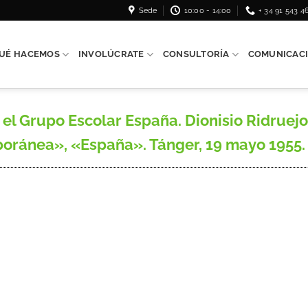
Sede
10:00 - 14:00
+ 34 91 543 4
UÉ HACEMOS
INVOLÚCRATE
CONSULTORÍA
COMUNICAC
el Grupo Escolar España. Dionisio Ridruejo 
oránea», «España». Tánger, 19 mayo 1955.