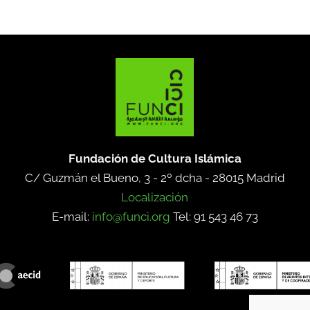
Fundación de Cultura Islámica
C/ Guzmán el Bueno, 3 - 2º dcha -
28015 Madrid
Localización
E-mail:
info@funci.org
Tel: 91 543 46 73