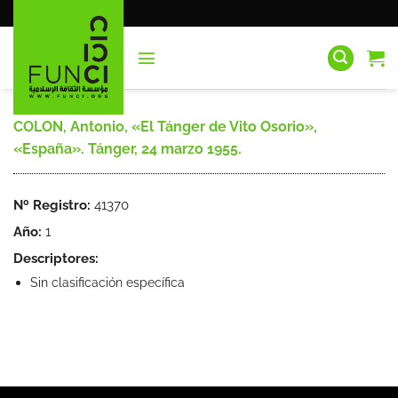
Saltar
al
contenido
COLON, Antonio, «El Tánger de Vito Osorio»,
«España». Tánger, 24 marzo 1955.
Nº Registro:
41370
Año:
1
Descriptores:
Sin clasificación específica