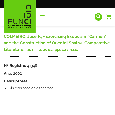
Saltar
al
contenido
COLMEIRO, José F., «Exorcising Exoticism: ‘Carmen’
and the Construction of Oriental Spain», Comparative
Literature, 54, n.º 2, 2002, pp. 127-144.
Nº Registro:
41348
Año:
2002
Descriptores:
Sin clasificación específica