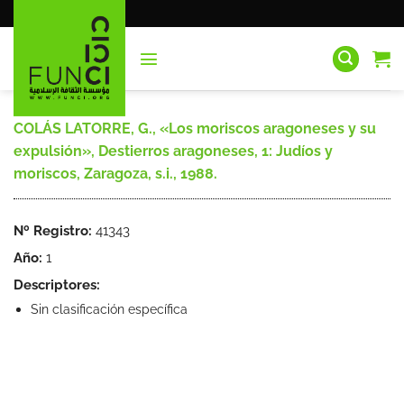
Saltar
al
contenido
COLÁS LATORRE, G., «Los moriscos aragoneses y su
expulsión», Destierros aragoneses, 1: Judíos y
moriscos, Zaragoza, s.i., 1988.
Nº Registro:
41343
Año:
1
Descriptores:
Sin clasificación específica