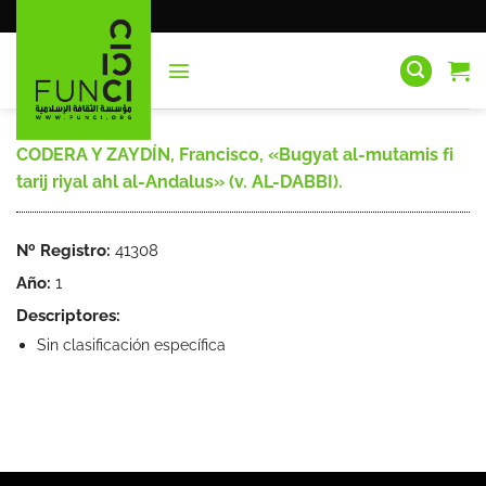
Saltar
al
contenido
CODERA Y ZAYDÍN, Francisco, «Bugyat al-mutamis fi
tarij riyal ahl al-Andalus» (v. AL-DABBI).
Nº Registro:
41308
Año:
1
Descriptores:
Sin clasificación específica