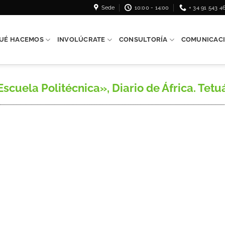
Sede
10:00 - 14:00
+ 34 91 543 4
UÉ HACEMOS
INVOLÚCRATE
CONSULTORÍA
COMUNICAC
cuela Politécnica», Diario de África. Tetuá