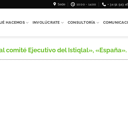
Sede
10:00 - 14:00
+ 34 91 543 4
UÉ HACEMOS
INVOLÚCRATE
CONSULTORÍA
COMUNICAC
comité Ejecutivo del Istiqlal», «España». 