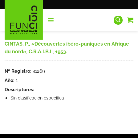
Saltar
al
contenido
CINTAS, P., «Découvertes ibéro-puniques en Afrique
du nord», C.R.A.I.B.L, 1953.
Nº Registro:
41269
Año:
1
Descriptores:
Sin clasificación específica