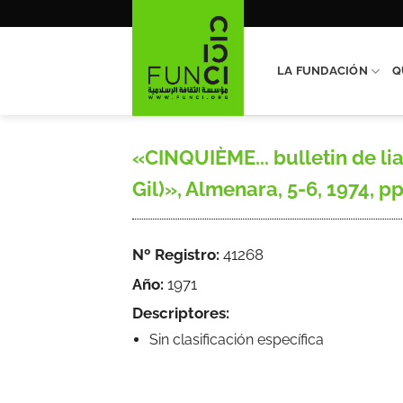
Saltar
al
contenido
LA FUNDACIÓN
Q
«CINQUIÈME... bulletin de li
Gil)», Almenara, 5-6, 1974, pp
Nº Registro:
41268
Año:
1971
Descriptores:
Sin clasificación específica