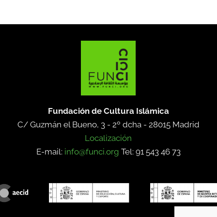
Fundación de Cultura Islámica
C/ Guzmán el Bueno, 3 - 2º dcha -
28015 Madrid
Localización
E-mail:
info@funci.org
Tel: 91 543 46 73