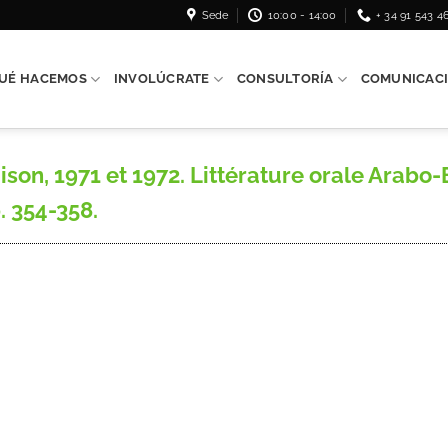
Sede
10:00 - 14:00
+ 34 91 543 4
UÉ HACEMOS
INVOLÚCRATE
CONSULTORÍA
COMUNICAC
aison, 1971 et 1972. Littérature orale Arab
. 354-358.