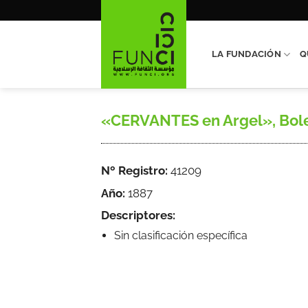
Saltar
al
contenido
LA FUNDACIÓN
Q
«CERVANTES en Argel», Boletí
Nº Registro:
41209
Año:
1887
Descriptores:
Sin clasificación específica