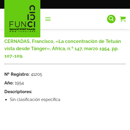
Saltar
al
contenido
CERNADAS, Francisco, «La concentración de Tetuán
vista desde Tánger», África, n.º 147, marzo 1954, pp.
107-109.
Nº Registro:
41205
Año:
1954
Descriptores:
Sin clasificación específica